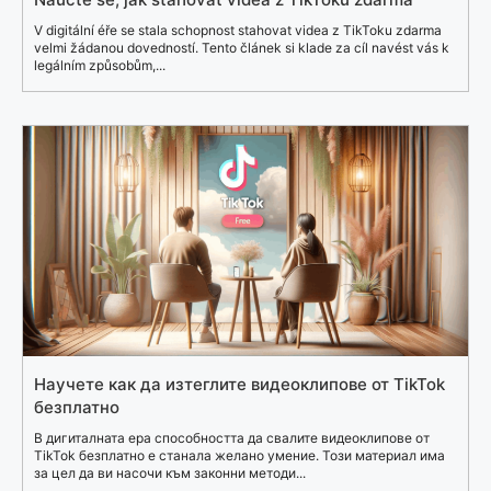
V digitální éře se stala schopnost stahovat videa z TikToku zdarma
velmi žádanou dovedností. Tento článek si klade za cíl navést vás k
legálním způsobům,...
Научете как да изтеглите видеоклипове от TikTok
безплатно
В дигиталната ера способността да свалите видеоклипове от
TikTok безплатно е станала желано умение. Този материал има
за цел да ви насочи към законни методи...