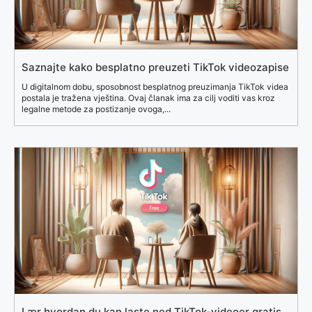
Saznajte kako besplatno preuzeti TikTok videozapise
U digitalnom dobu, sposobnost besplatnog preuzimanja TikTok videa
postala je tražena vještina. Ovaj članak ima za cilj voditi vas kroz
legalne metode za postizanje ovoga,...
Lær hvordan du kan laste ned TikTok-videoer gratis