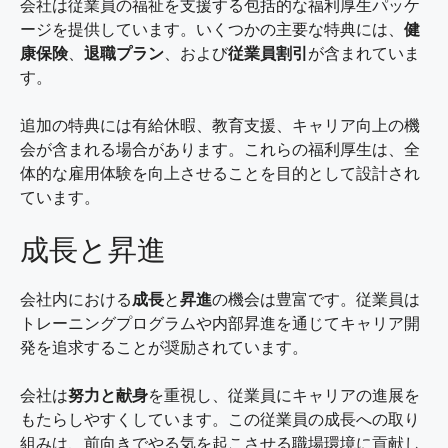
会社は従業員の福祉を支援する包括的な福利厚生パッケ
ージを提供しています。いくつかの主要な特典には、
健
康保険
、
退職プラン
、および
従業員割引
が含まれていま
す。
追加の特典には有給休暇、教育支援、キャリア向上の機
会が含まれる場合があります。これらの福利厚生は、全
体的な雇用体験を向上させることを目的として設計され
ています。
成長と昇進
会社内における
成長
と
昇進
の機会は豊富です。従業員は
トレーニングプログラムや内部昇進を通じてキャリア開
発を追求することが奨励されています。
会社は
努力と献身
を重視し、従業員にキャリアの進展を
もたらしやすくしています。この従業員の成長への取り
組みは、前向きでやる気を起こさせる職場環境に貢献し