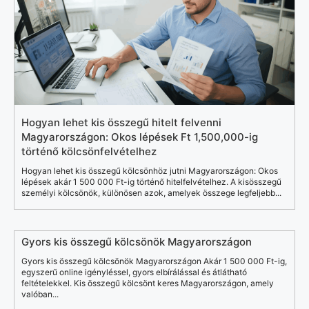
Hogyan lehet kis összegű hitelt felvenni
Magyarországon: Okos lépések Ft 1,500,000-ig
történő kölcsönfelvételhez
Hogyan lehet kis összegű kölcsönhöz jutni Magyarországon: Okos
lépések akár 1 500 000 Ft-ig történő hitelfelvételhez. A kisösszegű
személyi kölcsönök, különösen azok, amelyek összege legfeljebb...
Gyors kis összegű kölcsönök Magyarországon
Gyors kis összegű kölcsönök Magyarországon Akár 1 500 000 Ft-ig,
egyszerű online igényléssel, gyors elbírálással és átlátható
feltételekkel. Kis összegű kölcsönt keres Magyarországon, amely
valóban...