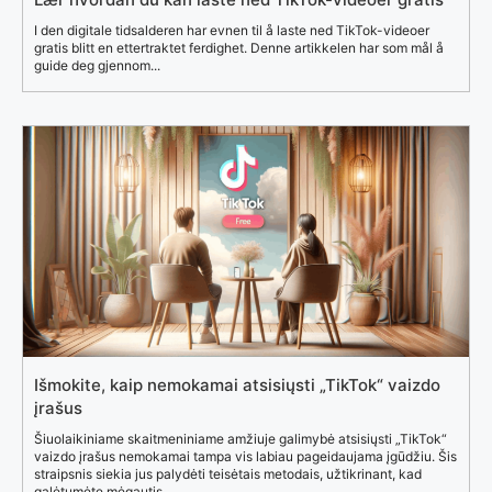
I den digitale tidsalderen har evnen til å laste ned TikTok-videoer
gratis blitt en ettertraktet ferdighet. Denne artikkelen har som mål å
guide deg gjennom...
Išmokite, kaip nemokamai atsisiųsti „TikTok“ vaizdo
įrašus
Šiuolaikiniame skaitmeniniame amžiuje galimybė atsisiųsti „TikTok“
vaizdo įrašus nemokamai tampa vis labiau pageidaujama įgūdžiu. Šis
straipsnis siekia jus palydėti teisėtais metodais, užtikrinant, kad
galėtumėte mėgautis...