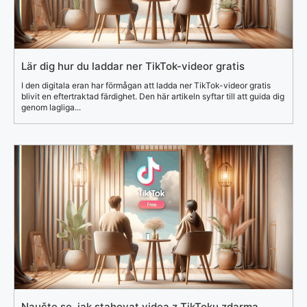
Lär dig hur du laddar ner TikTok-videor gratis
I den digitala eran har förmågan att ladda ner TikTok-videor gratis
blivit en eftertraktad färdighet. Den här artikeln syftar till att guida dig
genom lagliga...
Naučte se, jak stahovat videa z TikToku zdarma