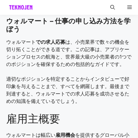
Skip
Me
to
content
ウォルマート – 仕事の申し込み方法を学
ぼう
ウォルマート
での求人応募
は、小売業界で数々の機会を
切り拓くことができる道です。この記事は、アプリケー
ションプロセスの航海と、世界最大級の小売業者の1つで
のポジションを確保するための包括的なガイドです。
適切なポジションを特定することからインタビューで好
印象を与えることまで、すべてを網羅します。最後まで
到達すると、ウォルマートでの求人応募を成功させるた
めの知識を備えているでしょう。
雇用主概要
ウォルマートは幅広い
雇用機会
を提供するグローバル小