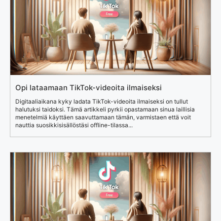
Opi lataamaan TikTok-videoita ilmaiseksi
Digitaaliaikana kyky ladata TikTok-videoita ilmaiseksi on tullut
halutuksi taidoksi. Tämä artikkeli pyrkii opastamaan sinua laillisia
menetelmiä käyttäen saavuttamaan tämän, varmistaen että voit
nauttia suosikkisisällöstäsi offline-tilassa...