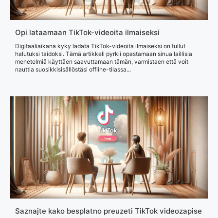
Opi lataamaan TikTok-videoita ilmaiseksi
Digitaaliaikana kyky ladata TikTok-videoita ilmaiseksi on tullut
halutuksi taidoksi. Tämä artikkeli pyrkii opastamaan sinua laillisia
menetelmiä käyttäen saavuttamaan tämän, varmistaen että voit
nauttia suosikkisisällöstäsi offline-tilassa...
Saznajte kako besplatno preuzeti TikTok videozapise