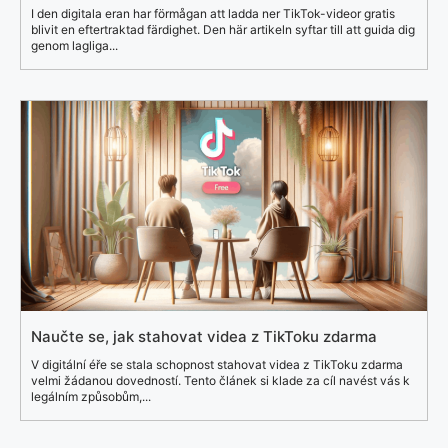
I den digitala eran har förmågan att ladda ner TikTok-videor gratis
blivit en eftertraktad färdighet. Den här artikeln syftar till att guida dig
genom lagliga...
Naučte se, jak stahovat videa z TikToku zdarma
V digitální éře se stala schopnost stahovat videa z TikToku zdarma
velmi žádanou dovedností. Tento článek si klade za cíl navést vás k
legálním způsobům,...