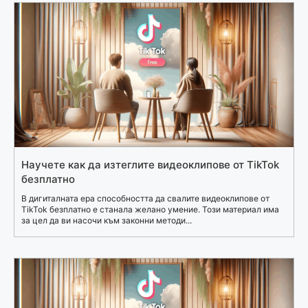
Научете как да изтеглите видеоклипове от TikTok
безплатно
В дигиталната ера способността да свалите видеоклипове от
TikTok безплатно е станала желано умение. Този материал има
за цел да ви насочи към законни методи...