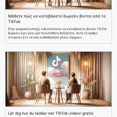
Μάθετε πώς να κατεβάσετε δωρεάν βίντεο από το
TikTok
Στην ψηφιακή εποχή, η δυνατότητα να κατεβάσετε βίντεο TikTok
δωρεάν έχει γίνει μια πολυπόθητη δεξιότητα. Αυτό το άρθρο
στοχεύει στο να σας καθοδηγήσει μέσω νόμιμων...
Lär dig hur du laddar ner TikTok-videor gratis