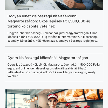
Hogyan lehet kis összegű hitelt felvenni
Magyarországon: Okos lépések Ft 1,500,000-ig
történő kölcsönfelvételhez
Hogyan lehet kis összegű kölcsönhöz jutni Magyarországon: Okos
lépések akár 1 500 000 Ft-ig történő hitelfelvételhez. A kisösszegű
személyi kölcsönök, különösen azok, amelyek összege legfeljebb...
Gyors kis összegű kölcsönök Magyarországon
Gyors kis összegű kölcsönök Magyarországon Akár 1 500 000 Ft-ig,
egyszerű online igényléssel, gyors elbírálással és átlátható
feltételekkel. Kis összegű kölcsönt keres Magyarországon, amely
valóban...