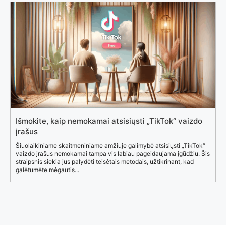
Išmokite, kaip nemokamai atsisiųsti „TikTok“ vaizdo
įrašus
Šiuolaikiniame skaitmeniniame amžiuje galimybė atsisiųsti „TikTok“
vaizdo įrašus nemokamai tampa vis labiau pageidaujama įgūdžiu. Šis
straipsnis siekia jus palydėti teisėtais metodais, užtikrinant, kad
galėtumėte mėgautis...