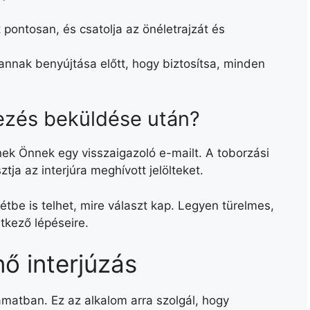
 pontosan, és csatolja az önéletrajzát és
annak benyújtása előtt, hogy biztosítsa, minden
kezés beküldése után?
ek Önnek egy visszaigazoló e-mailt. A toborzási
tja az interjúra meghívott jelölteket.
tbe is telhet, mire választ kap. Legyen türelmes,
tkező lépéseire.
ő interjúzás
lyamatban. Ez az alkalom arra szolgál, hogy