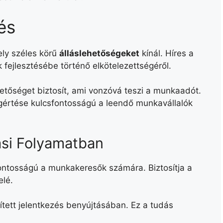
és
ely széles körű
álláslehetőségeket
kínál. Híres a
fejlesztésébe történő elkötelezettségéről.
etőséget biztosít, ami vonzóvá teszi a munkaadót.
gértése kulcsfontosságú a leendő munkavállalók
ási Folyamatban
ntosságú a munkakeresők számára. Biztosítja a
elé.
ített jelentkezés benyújtásában. Ez a tudás