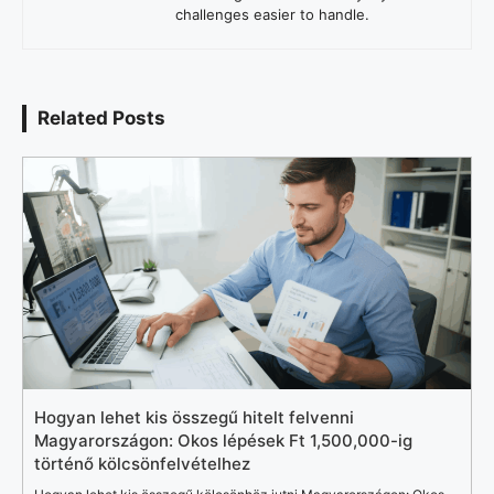
challenges easier to handle.
Related Posts
Hogyan lehet kis összegű hitelt felvenni
Magyarországon: Okos lépések Ft 1,500,000-ig
történő kölcsönfelvételhez