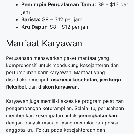
Pemimpin Pengalaman Tamu
: $9 – $13 per
jam
Barista
: $9 – $12 per jam
Kru Dapur
: $8 – $12 per jam
Manfaat Karyawan
Perusahaan menawarkan paket manfaat yang
komprehensif untuk mendukung kesejahteran dan
pertumbuhan karir karyawan. Manfaat yang
disediakan meliputi
asuransi kesehatan
,
jam kerja
fleksibel
, dan
diskon karyawan
.
Karyawan juga memiliki akses ke program pelatihan
pengembangan keterampilan. Selain itu, perusahaan
memberikan kesempatan untuk
peningkatan karir
,
dengan banyak manajer yang memulai dari posisi
anggota kru. Fokus pada kesejahteraan dan