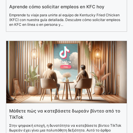
Aprende cómo solicitar empleos en KFC hoy
Emprende tu viaje para unirte al equipo de Kentucky Fried Chicken
(KFC) con nuestra guía detallada. Descubre cómo solicitar empleos
en KFC en línea o en persona y...
Μάθετε πώς να κατεβάσετε δωρεάν βίντεο από το
TikTok
Στην ψηφιακή εποχή, η δυνατότητα να κατεβάσετε βίντεο TikTok
δωρεάν έχει γίνει μια πολυπόθητη δεξιότητα. Αυτό το άρθρο