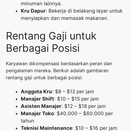
minuman lainnya.
Kru Dapur
: Bekerja di belakang layar untuk
menyiapkan dan memasak makanan.
Rentang Gaji untuk
Berbagai Posisi
Karyawan dikompensasi berdasarkan peran dan
pengalaman mereka. Berikut adalah gambaran
rentang gaji untuk berbagai posisi:
Anggota Kru
: $8 – $12 per jam
Manajer Shift
: $10 – $15 per jam
Asisten Manajer
: $12 – $18 per jam
Manajer Toko
: $40.000 – $60.000 per
tahun
Teknisi Maintenance
: $10 – $16 per jam