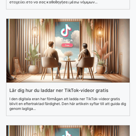
στοχεύει στο να σας καθοδηγήσει μέσω νόμιμων...
Lär dig hur du laddar ner TikTok-videor gratis
I den digitala eran har förmågan att ladda ner TikTok-videor gratis
blivit en eftertraktad färdighet. Den här artikeln syftar till att guida dig
genom lagliga...