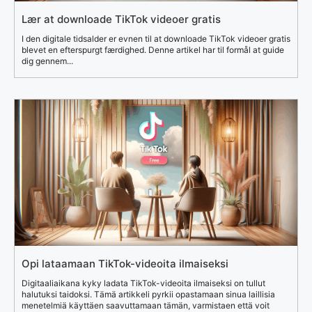
Lær at downloade TikTok videoer gratis
I den digitale tidsalder er evnen til at downloade TikTok videoer gratis
blevet en efterspurgt færdighed. Denne artikel har til formål at guide
dig gennem...
Opi lataamaan TikTok-videoita ilmaiseksi
Digitaaliaikana kyky ladata TikTok-videoita ilmaiseksi on tullut
halutuksi taidoksi. Tämä artikkeli pyrkii opastamaan sinua laillisia
menetelmiä käyttäen saavuttamaan tämän, varmistaen että voit