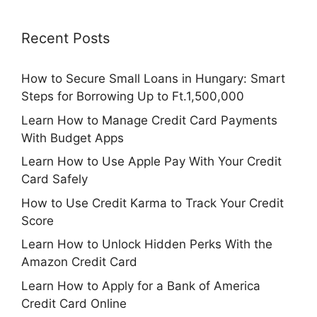
Recent Posts
How to Secure Small Loans in Hungary: Smart
Steps for Borrowing Up to Ft.1,500,000
Learn How to Manage Credit Card Payments
With Budget Apps
Learn How to Use Apple Pay With Your Credit
Card Safely
How to Use Credit Karma to Track Your Credit
Score
Learn How to Unlock Hidden Perks With the
Amazon Credit Card
Learn How to Apply for a Bank of America
Credit Card Online