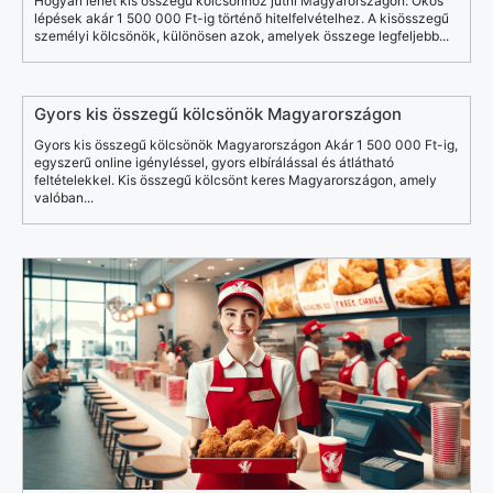
Hogyan lehet kis összegű kölcsönhöz jutni Magyarországon: Okos
lépések akár 1 500 000 Ft-ig történő hitelfelvételhez. A kisösszegű
személyi kölcsönök, különösen azok, amelyek összege legfeljebb...
Gyors kis összegű kölcsönök Magyarországon
Gyors kis összegű kölcsönök Magyarországon Akár 1 500 000 Ft-ig,
egyszerű online igényléssel, gyors elbírálással és átlátható
feltételekkel. Kis összegű kölcsönt keres Magyarországon, amely
valóban...