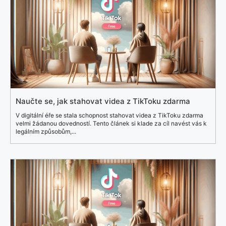
Naučte se, jak stahovat videa z TikToku zdarma
V digitální éře se stala schopnost stahovat videa z TikToku zdarma
velmi žádanou dovedností. Tento článek si klade za cíl navést vás k
legálním způsobům,...