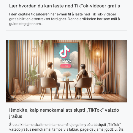
Lær hvordan du kan laste ned TikTok-videoer gratis
I den digitale tidsalderen har evnen til å laste ned TikTok-videoer
gratis blitt en ettertraktet ferdighet. Denne artikkelen har som mål å
guide deg gjennom...
Išmokite, kaip nemokamai atsisiųsti „TikTok“ vaizdo
įrašus
Šiuolaikiniame skaitmeniniame amžiuje galimybė atsisiųsti „TikTok“
vaizdo įrašus nemokamai tampa vis labiau pageidaujama įgūdžiu. Šis