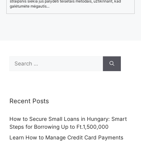
straipsnis siekia jus palydėti teisėtais metodais, užtikrinant, kad
galėtumėte mėgautis...
Search
for:
Recent Posts
How to Secure Small Loans in Hungary: Smart
Steps for Borrowing Up to Ft.1,500,000
Learn How to Manage Credit Card Payments