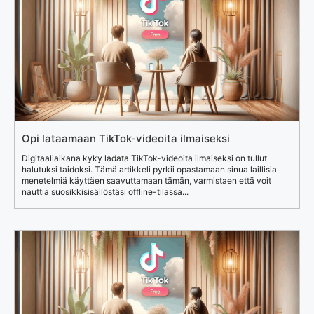
Opi lataamaan TikTok-videoita ilmaiseksi
Digitaaliaikana kyky ladata TikTok-videoita ilmaiseksi on tullut
halutuksi taidoksi. Tämä artikkeli pyrkii opastamaan sinua laillisia
menetelmiä käyttäen saavuttamaan tämän, varmistaen että voit
nauttia suosikkisisällöstäsi offline-tilassa...