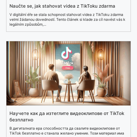
Naučte se, jak stahovat videa z TikToku zdarma
V digitální éře se stala schopnost stahovat videa z TikToku zdarma
velmi žádanou dovedností. Tento článek si klade za cíl navést vás k
legálním způsobům,...
Научете как да изтеглите видеоклипове от TikTok
безплатно
В дигиталната ера способността да свалите видеоклипове от
TikTok безплатно е станала желано умение. Този материал има