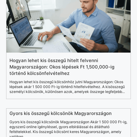
Hogyan lehet kis összegű hitelt felvenni
Magyarországon: Okos lépések Ft 1,500,000-ig
történő kölcsönfelvételhez
Hogyan lehet kis összegű kölcsönhöz jutni Magyarországon: Okos
lépések akár 1 500 000 Ft-ig történő hitelfelvételhez. A kisösszegű
személyi kölcsönök, különösen azok, amelyek összege legfeljebb...
Gyors kis összegű kölcsönök Magyarországon
Gyors kis összegű kölcsönök Magyarországon Akár 1 500 000 Ft-ig,
egyszerű online igényléssel, gyors elbírálással és átlátható
feltételekkel. Kis összegű kölcsönt keres Magyarországon, amely
valóban...