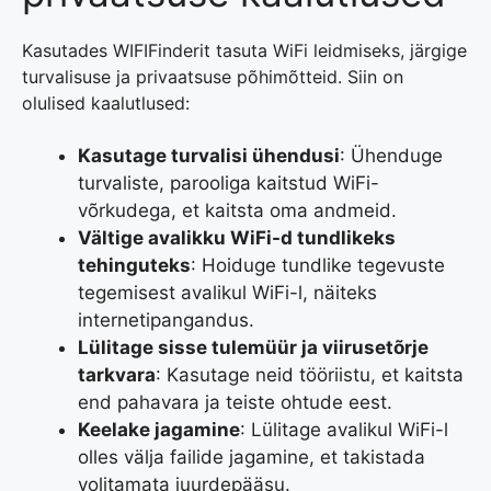
Kasutades WIFIFinderit tasuta WiFi leidmiseks, järgige
turvalisuse ja privaatsuse põhimõtteid. Siin on
olulised kaalutlused:
Kasutage turvalisi ühendusi
: Ühenduge
turvaliste, parooliga kaitstud WiFi-
võrkudega, et kaitsta oma andmeid.
Vältige avalikku WiFi-d tundlikeks
tehinguteks
: Hoiduge tundlike tegevuste
tegemisest avalikul WiFi-l, näiteks
internetipangandus.
Lülitage sisse tulemüür ja viirusetõrje
tarkvara
: Kasutage neid tööriistu, et kaitsta
end pahavara ja teiste ohtude eest.
Keelake jagamine
: Lülitage avalikul WiFi-l
olles välja failide jagamine, et takistada
volitamata juurdepääsu.