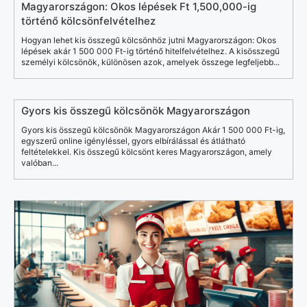
Magyarországon: Okos lépések Ft 1,500,000-ig
történő kölcsönfelvételhez
Hogyan lehet kis összegű kölcsönhöz jutni Magyarországon: Okos
lépések akár 1 500 000 Ft-ig történő hitelfelvételhez. A kisösszegű
személyi kölcsönök, különösen azok, amelyek összege legfeljebb...
Gyors kis összegű kölcsönök Magyarországon
Gyors kis összegű kölcsönök Magyarországon Akár 1 500 000 Ft-ig,
egyszerű online igényléssel, gyors elbírálással és átlátható
feltételekkel. Kis összegű kölcsönt keres Magyarországon, amely
valóban...