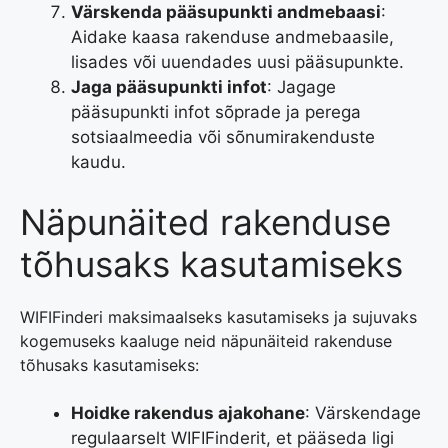
Värskenda pääsupunkti andmebaasi
:
Aidake kaasa rakenduse andmebaasile,
lisades või uuendades uusi pääsupunkte.
Jaga pääsupunkti infot
: Jagage
pääsupunkti infot sõprade ja perega
sotsiaalmeedia või sõnumirakenduste
kaudu.
Näpunäited rakenduse
tõhusaks kasutamiseks
WIFIFinderi maksimaalseks kasutamiseks ja sujuvaks
kogemuseks kaaluge neid näpunäiteid rakenduse
tõhusaks kasutamiseks:
Hoidke rakendus ajakohane
: Värskendage
regulaarselt WIFIFinderit, et pääseda ligi