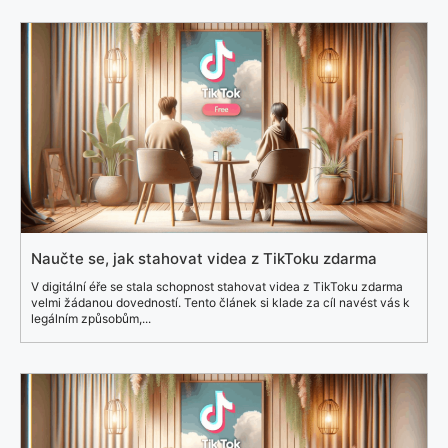
Naučte se, jak stahovat videa z TikToku zdarma
V digitální éře se stala schopnost stahovat videa z TikToku zdarma
velmi žádanou dovedností. Tento článek si klade za cíl navést vás k
legálním způsobům,...