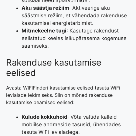
sotsiaalmeediaplatvormidel.
Aku säästja režiim
: Aktiveerige aku
säästmise režiim, et vähendada rakenduse
kasutamisel energiatarbimist.
Mitmekeelne tugi
: Kasutage rakendust
eelistatud keeles isikupärasema kogemuse
saamiseks.
Rakenduse kasutamise
eelised
Avasta WIFIFinderi kasutamise eelised tasuta WiFi
levialade leidmiseks. Siin on mõned rakenduse
kasutamise peamised eelised:
Kulude kokkuhoid
: Võta vältida kalleid
mobiilse andmeside tasusid, ühendades
tasuta WiFi levialadega.