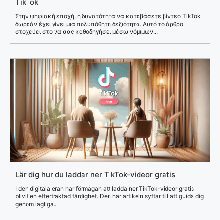
TikTok
Στην ψηφιακή εποχή, η δυνατότητα να κατεβάσετε βίντεο TikTok
δωρεάν έχει γίνει μια πολυπόθητη δεξιότητα. Αυτό το άρθρο
στοχεύει στο να σας καθοδηγήσει μέσω νόμιμων...
Lär dig hur du laddar ner TikTok-videor gratis
I den digitala eran har förmågan att ladda ner TikTok-videor gratis
blivit en eftertraktad färdighet. Den här artikeln syftar till att guida dig
genom lagliga...