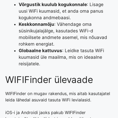
Võrgustik kuulub kogukonnale
: Lisage
uusi WiFi kuumasid, et anda oma panus
kogukonna andmebaasi.
Keskkonnamõju
: Vähendage oma
süsinikujalajälge, kasutades WiFi-d
mobiilsete andmete asemel, mis nõuavad
rohkem energiat.
Globaalne kattuvus
: Leidke tasuta WiFi
kuumasid üle maailma, mis on ideaalne
reisijatele.
WIFIFinder ülevaade
WIFIFinder on mugav rakendus, mis aitab kasutajatel
leida lähedal asuvaid tasuta WiFi levialasid.
iOS-i ja Androidi jaoks pakub WIFIFinder