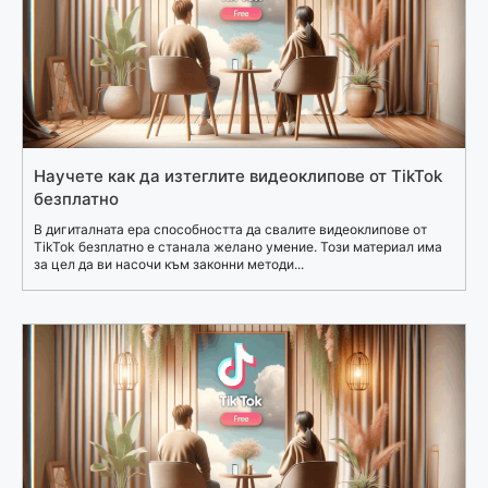
Научете как да изтеглите видеоклипове от TikTok
безплатно
В дигиталната ера способността да свалите видеоклипове от
TikTok безплатно е станала желано умение. Този материал има
за цел да ви насочи към законни методи...