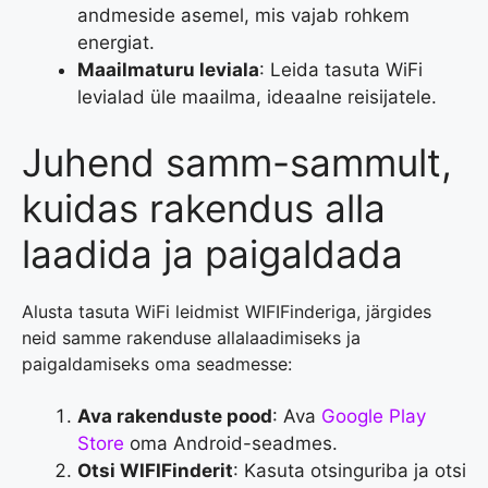
andmeside asemel, mis vajab rohkem
energiat.
Maailmaturu leviala
: Leida tasuta WiFi
levialad üle maailma, ideaalne reisijatele.
Juhend samm-sammult,
kuidas rakendus alla
laadida ja paigaldada
Alusta tasuta WiFi leidmist WIFIFinderiga, järgides
neid samme rakenduse allalaadimiseks ja
paigaldamiseks oma seadmesse:
Ava rakenduste pood
: Ava
Google Play
Store
oma Android-seadmes.
Otsi WIFIFinderit
: Kasuta otsinguriba ja otsi