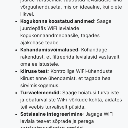
võrguühenduseta, mis on ideaalne, kui olete
liikvel.
Kogukonna koostatud andmed
: Saage
juurdepääs WiFi levialade
kogukonnaandmebaasile, tagades
ajakohase teabe.
Kohandamisvõimalused
: Kohandage
rakendust, et filtreerida levialasid vastavalt
oma eelistustele.
kiiruse test
: Kontrollige WiFi-ühenduste
kiirust enne ühendamist, et tagada hea
sirvimiskogemus.
Turvaelemendid
: Saage hoiatusi turvaliste
ja ebaturvaliste WiFi-võrkude kohta, aidates
teil veebis turvaliselt püsida.
Sotsiaalne integreerimine
: Jagage WiFi
leviala teavet sõprade ja perega