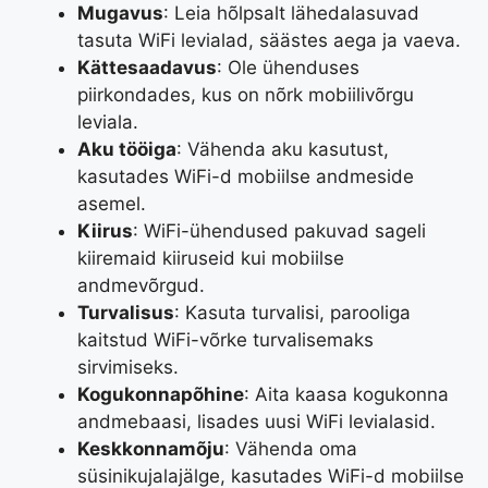
Mugavus
: Leia hõlpsalt lähedalasuvad
tasuta WiFi levialad, säästes aega ja vaeva.
Kättesaadavus
: Ole ühenduses
piirkondades, kus on nõrk mobiilivõrgu
leviala.
Aku tööiga
: Vähenda aku kasutust,
kasutades WiFi-d mobiilse andmeside
asemel.
Kiirus
: WiFi-ühendused pakuvad sageli
kiiremaid kiiruseid kui mobiilse
andmevõrgud.
Turvalisus
: Kasuta turvalisi, parooliga
kaitstud WiFi-võrke turvalisemaks
sirvimiseks.
Kogukonnapõhine
: Aita kaasa kogukonna
andmebaasi, lisades uusi WiFi levialasid.
Keskkonnamõju
: Vähenda oma
süsinikujalajälge, kasutades WiFi-d mobiilse