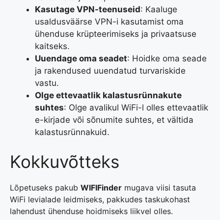
Kasutage VPN-teenuseid
: Kaaluge
usaldusväärse VPN-i kasutamist oma
ühenduse krüpteerimiseks ja privaatsuse
kaitseks.
Uuendage oma seadet
: Hoidke oma seade
ja rakendused uuendatud turvariskide
vastu.
Olge ettevaatlik kalastusrünnakute
suhtes
: Olge avalikul WiFi-l olles ettevaatlik
e-kirjade või sõnumite suhtes, et vältida
kalastusrünnakuid.
Kokkuvõtteks
Lõpetuseks pakub
WIFIFinder
mugava viisi tasuta
WiFi levialade leidmiseks, pakkudes taskukohast
lahendust ühenduse hoidmiseks liikvel olles.