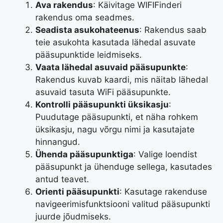
Ava rakendus
: Käivitage WIFIFinderi
rakendus oma seadmes.
Seadista asukohateenus
: Rakendus saab
teie asukohta kasutada lähedal asuvate
pääsupunktide leidmiseks.
Vaata lähedal asuvaid pääsupunkte
:
Rakendus kuvab kaardi, mis näitab lähedal
asuvaid tasuta WiFi pääsupunkte.
Kontrolli pääsupunkti üksikasju
:
Puudutage pääsupunkti, et näha rohkem
üksikasju, nagu võrgu nimi ja kasutajate
hinnangud.
Ühenda pääsupunktiga
: Valige loendist
pääsupunkt ja ühenduge sellega, kasutades
antud teavet.
Orienti pääsupunkti
: Kasutage rakenduse
navigeerimisfunktsiooni valitud pääsupunkti
juurde jõudmiseks.