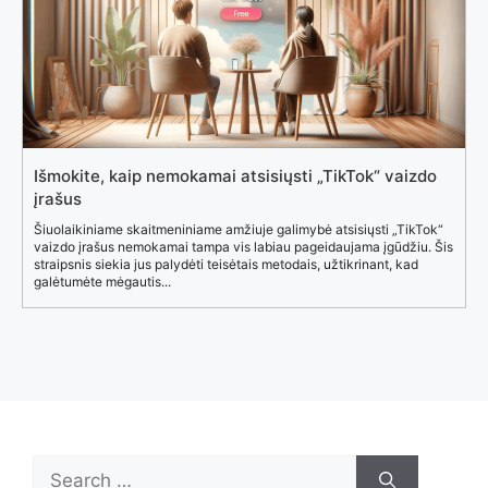
Išmokite, kaip nemokamai atsisiųsti „TikTok“ vaizdo
įrašus
Šiuolaikiniame skaitmeniniame amžiuje galimybė atsisiųsti „TikTok“
vaizdo įrašus nemokamai tampa vis labiau pageidaujama įgūdžiu. Šis
straipsnis siekia jus palydėti teisėtais metodais, užtikrinant, kad
galėtumėte mėgautis...
Search