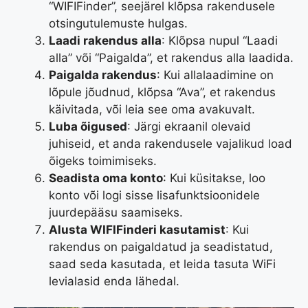
“WIFIFinder”, seejärel klõpsa rakendusele
otsingutulemuste hulgas.
Laadi rakendus alla
: Klõpsa nupul “Laadi
alla” või “Paigalda”, et rakendus alla laadida.
Paigalda rakendus
: Kui allalaadimine on
lõpule jõudnud, klõpsa “Ava”, et rakendus
käivitada, või leia see oma avakuvalt.
Luba õigused
: Järgi ekraanil olevaid
juhiseid, et anda rakendusele vajalikud load
õigeks toimimiseks.
Seadista oma konto
: Kui küsitakse, loo
konto või logi sisse lisafunktsioonidele
juurdepääsu saamiseks.
Alusta WIFIFinderi kasutamist
: Kui
rakendus on paigaldatud ja seadistatud,
saad seda kasutada, et leida tasuta WiFi
levialasid enda lähedal.