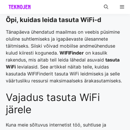
Skip
Me
to
content
Õpi, kuidas leida tasuta WiFi-d
Tänapäeva ühendatud maailmas on veebis püsimine
oluline suhtlemiseks ja igapäevaste ülesannete
täitmiseks. Siiski võivad mobiilse andmeühenduse
kulud kiiresti koguneda.
WIFIFinder
on kasulik
rakendus, mis aitab teil leida lähedal asuvaid
tasuta
WiFi
levialasid. See artikkel näitab teile, kuidas
kasutada WIFIFinderit tasuta WiFi leidmiseks ja selle
väärtusliku ressursi maksimaalseks ärakasutamiseks.
Vajadus tasuta WiFi
järele
Kuna meie sõltuvus internetist töö, suhtluse ja