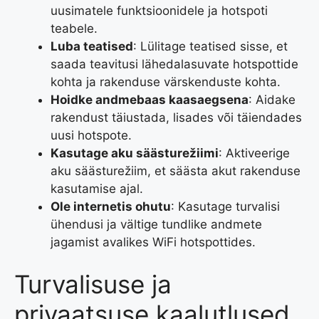
uusimatele funktsioonidele ja hotspoti
teabele.
Luba teatised
: Lülitage teatised sisse, et
saada teavitusi lähedalasuvate hotspottide
kohta ja rakenduse värskenduste kohta.
Hoidke andmebaas kaasaegsena
: Aidake
rakendust täiustada, lisades või täiendades
uusi hotspote.
Kasutage aku säästurežiimi
: Aktiveerige
aku säästurežiim, et säästa akut rakenduse
kasutamise ajal.
Ole internetis ohutu
: Kasutage turvalisi
ühendusi ja vältige tundlike andmete
jagamist avalikes WiFi hotspottides.
Turvalisuse ja
privaatsuse kaalutlused