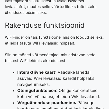
kasutajasõbralikku liidest ja usaldusväärset
levialainfot, muutes selle väärtuslikuks tööriistaks
ühenduses püsimiseks.
Rakenduse funktsioonid
WIFIFinder on täis funktsioone, mis on loodud selleks,
et leida tasuta WiFi levialasid hõlpsalt.
Siin on mõned võtmenäitajad, mis eristavad seda
teistest WiFi leidmisrakendustest:
Interaktiivne kaart
: Vaadake lähedal
asuvaid WiFi levialasid kaardil hõlpsaks
navigeerimiseks.
Otsingufunktsioon
: Otsige konkreetseid
kohti või võimalusi, et leida WiFi levialasid.
Võrguühenduse puudumine
: Pääsege
juurde varasemalt vaadatud levialadele ilma