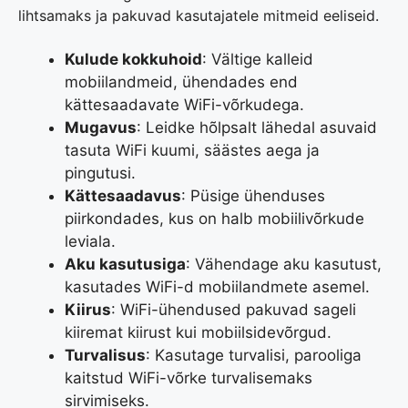
lihtsamaks ja pakuvad kasutajatele mitmeid eeliseid.
Kulude kokkuhoid
: Vältige kalleid
mobiilandmeid, ühendades end
kättesaadavate WiFi-võrkudega.
Mugavus
: Leidke hõlpsalt lähedal asuvaid
tasuta WiFi kuumi, säästes aega ja
pingutusi.
Kättesaadavus
: Püsige ühenduses
piirkondades, kus on halb mobiilivõrkude
leviala.
Aku kasutusiga
: Vähendage aku kasutust,
kasutades WiFi-d mobiilandmete asemel.
Kiirus
: WiFi-ühendused pakuvad sageli
kiiremat kiirust kui mobiilsidevõrgud.
Turvalisus
: Kasutage turvalisi, parooliga
kaitstud WiFi-võrke turvalisemaks
sirvimiseks.