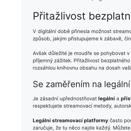
Přitažlivost bezplat
V digitální době přinesla možnost streamo
způsob, jakým přistupujeme k zábavě, činí
Avšak důležité je moudře se pohybovat v 
příjemný zážitek. Přitažlivost bezplatnéh
rozsáhlou knihovnu obsahu na dosah vaši
Se zaměřením na legální
Je zásadní upřednostňovat
legální
a
pří
respektujete streamovací metody, autors
Legální streamovací platformy
často pos
zaručuje, že tu něco najde každý. Můžete 