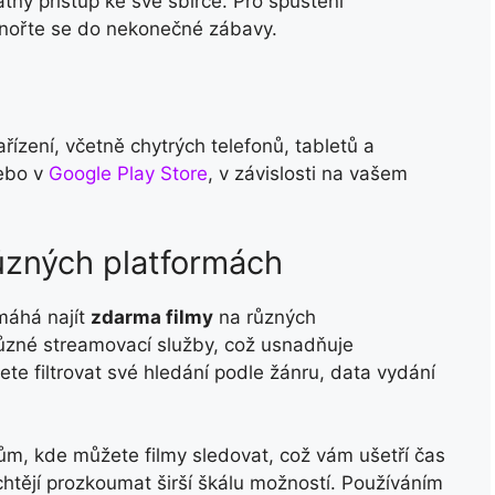
ný přístup ke své sbírce. Pro spuštění
onořte se do nekonečné zábavy.
řízení, včetně chytrých telefonů, tabletů a
ebo v
Google Play Store
, v závislosti na vašem
různých platformách
máhá najít
zdarma filmy
na různých
různé streamovací služby, což usnadňuje
e filtrovat své hledání podle žánru, data vydání
ům, kde můžete filmy sledovat, což vám ušetří čas
ří chtějí prozkoumat širší škálu možností. Používáním