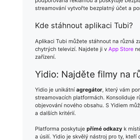
podporována reklamou a poskytuje bezplat
streamování vytvořte bezplatný účet a p
Kde stáhnout aplikaci Tubi?
Aplikaci Tubi můžete stáhnout na různá za
chytrých televizí. Najdete ji v
App Store
n
zařízení.
Yidio: Najděte filmy na 
Yidio je unikátní
agregátor
, který vám po
streamovacích platformách. Konsoliduje 
objevování nového obsahu. S Yidiem můžet
a dalších kritérií.
Platforma poskytuje
přímé odkazy
k míst
a úsilí. Yidio je skvělý nástroj pro ty, kte