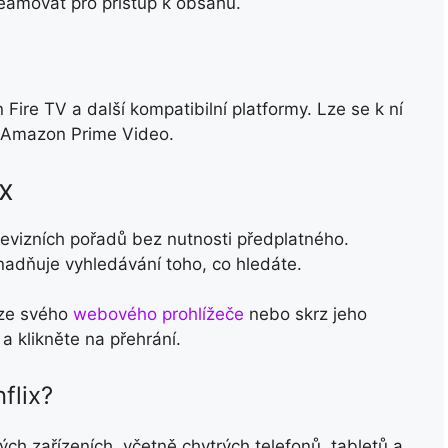
amovat pro přístup k obsahu.
Fire TV a další kompatibilní platformy. Lze se k ní
e Amazon Prime Video.
x
elevizních pořadů bez nutnosti předplatného.
nadňuje vyhledávání toho, co hledáte.
 ze svého
webového prohlížeče
nebo skrz jeho
 a klikněte na přehrání.
flix?
ných zařízeních, včetně chytrých telefonů, tabletů a