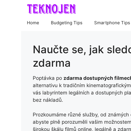
Skip
to
content
Home
Budgeting Tips
Smartphone Tips
Naučte se, jak sled
zdarma
Poptávka po
zdarma dostupných filmech
alternativu k tradičním kinematografickým
vás labyrintem legálních a dostupných pl
bez nákladů.
Prozkoumáme různé služby, od známých ob
abyste plně porozuměli vašim možnostem. 
širokou škálu filmů online, legálně a zdar