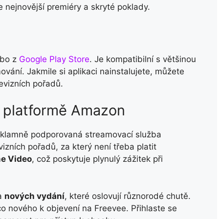
e nejnovější premiéry a skryté poklady.
bo z
Google Play Store
. Je kompatibilní s většinou
mování. Jakmile si aplikaci nainstalujete, můžete
levizních pořadů.
a platformě Amazon
reklamně podporovaná streamovací služba
izních pořadů, za který není třeba platit
e Video
, což poskytuje plynulý zážitek při
a
nových vydání
, které oslovují různorodé chutě.
co nového k objevení na Freevee. Přihlaste se