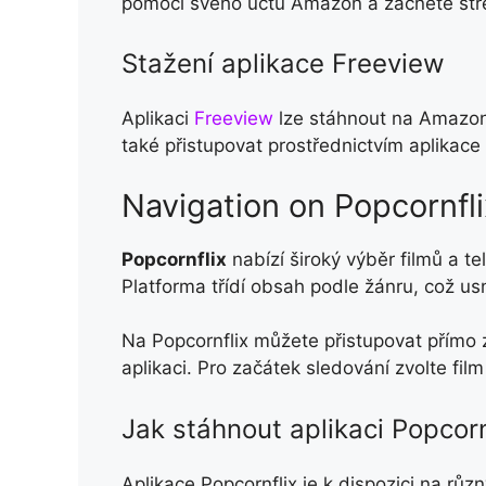
pomocí svého účtu Amazon a začněte stre
Stažení aplikace Freeview
Aplikaci
Freeview
lze stáhnout na Amazon 
také přistupovat prostřednictvím aplikac
Navigation on Popcornfli
Popcornflix
nabízí široký výběr filmů a t
Platforma třídí obsah podle žánru, což us
Na Popcornflix můžete přistupovat přímo
aplikaci. Pro začátek sledování zvolte film
Jak stáhnout aplikaci Popcorn
Aplikace Popcornflix je k dispozici na růz