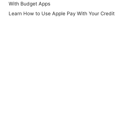
With Budget Apps
Learn How to Use Apple Pay With Your Credit
Card Safely
How to Use Credit Karma to Track Your Credit
Score
Learn How to Unlock Hidden Perks With the
Amazon Credit Card
Learn How to Apply for a Bank of America
Credit Card Online
Learn How to Manage Loans and Credit Cards
With SoFi
How to Apply for a No-Fee Chime Credit Builder
Card
How to Earn Points on Everyday Spending With
Capital One