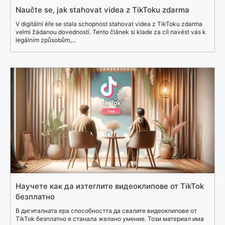
Naučte se, jak stahovat videa z TikToku zdarma
V digitální éře se stala schopnost stahovat videa z TikToku zdarma
velmi žádanou dovedností. Tento článek si klade za cíl navést vás k
legálním způsobům,...
Научете как да изтеглите видеоклипове от TikTok
безплатно
В дигиталната ера способността да свалите видеоклипове от
TikTok безплатно е станала желано умение. Този материал има