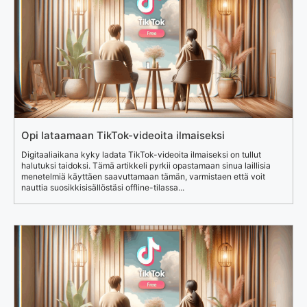
Opi lataamaan TikTok-videoita ilmaiseksi
Digitaaliaikana kyky ladata TikTok-videoita ilmaiseksi on tullut
halutuksi taidoksi. Tämä artikkeli pyrkii opastamaan sinua laillisia
menetelmiä käyttäen saavuttamaan tämän, varmistaen että voit
nauttia suosikkisisällöstäsi offline-tilassa...