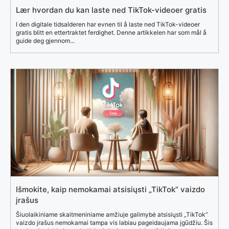
Lær hvordan du kan laste ned TikTok-videoer gratis
I den digitale tidsalderen har evnen til å laste ned TikTok-videoer
gratis blitt en ettertraktet ferdighet. Denne artikkelen har som mål å
guide deg gjennom...
Išmokite, kaip nemokamai atsisiųsti „TikTok“ vaizdo
įrašus
Šiuolaikiniame skaitmeniniame amžiuje galimybė atsisiųsti „TikTok“
vaizdo įrašus nemokamai tampa vis labiau pageidaujama įgūdžiu. Šis