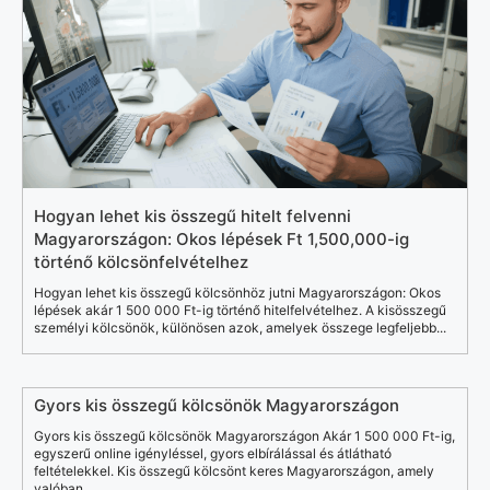
Hogyan lehet kis összegű hitelt felvenni
Magyarországon: Okos lépések Ft 1,500,000-ig
történő kölcsönfelvételhez
Hogyan lehet kis összegű kölcsönhöz jutni Magyarországon: Okos
lépések akár 1 500 000 Ft-ig történő hitelfelvételhez. A kisösszegű
személyi kölcsönök, különösen azok, amelyek összege legfeljebb...
Gyors kis összegű kölcsönök Magyarországon
Gyors kis összegű kölcsönök Magyarországon Akár 1 500 000 Ft-ig,
egyszerű online igényléssel, gyors elbírálással és átlátható
feltételekkel. Kis összegű kölcsönt keres Magyarországon, amely
valóban...