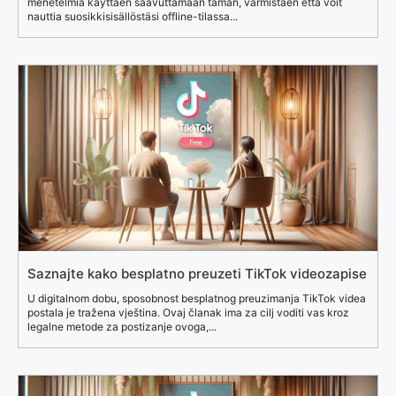
menetelmiä käyttäen saavuttamaan tämän, varmistaen että voit
nauttia suosikkisisällöstäsi offline-tilassa...
Saznajte kako besplatno preuzeti TikTok videozapise
U digitalnom dobu, sposobnost besplatnog preuzimanja TikTok videa
postala je tražena vještina. Ovaj članak ima za cilj voditi vas kroz
legalne metode za postizanje ovoga,...