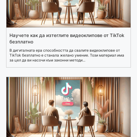
Научете как да изтеглите видеоклипове от TikTok
безплатно
В дигиталната ера способността да свалите видеоклипове от
TikTok безплатно е станала желано умение. Този материал има
за цел да ви насочи към законни методи...