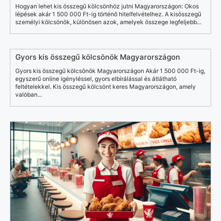
Hogyan lehet kis összegű kölcsönhöz jutni Magyarországon: Okos
lépések akár 1 500 000 Ft-ig történő hitelfelvételhez. A kisösszegű
személyi kölcsönök, különösen azok, amelyek összege legfeljebb...
Gyors kis összegű kölcsönök Magyarországon
Gyors kis összegű kölcsönök Magyarországon Akár 1 500 000 Ft-ig,
egyszerű online igényléssel, gyors elbírálással és átlátható
feltételekkel. Kis összegű kölcsönt keres Magyarországon, amely
valóban...