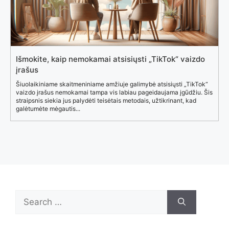
Išmokite, kaip nemokamai atsisiųsti „TikTok“ vaizdo
įrašus
Šiuolaikiniame skaitmeniniame amžiuje galimybė atsisiųsti „TikTok“
vaizdo įrašus nemokamai tampa vis labiau pageidaujama įgūdžiu. Šis
straipsnis siekia jus palydėti teisėtais metodais, užtikrinant, kad
galėtumėte mėgautis...
Search
for: