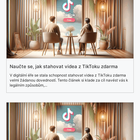
Naučte se, jak stahovat videa z TikToku zdarma
V digitální éře se stala schopnost stahovat videa z TikToku zdarma
velmi žádanou dovedností. Tento článek si klade za cíl navést vás k
legálním způsobům,...