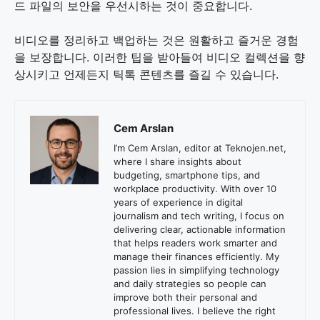
드 파일의 보안을 우선시하는 것이 중요합니다.
비디오를 정리하고 백업하는 것은 원활하고 즐거운 경험
을 보장합니다. 이러한 팁을 받아들여 비디오 컬렉션을 향
상시키고 언제든지 틱톡 콘텐츠를 즐길 수 있습니다.
Cem Arslan
I’m Cem Arslan, editor at Teknojen.net,
where I share insights about
budgeting, smartphone tips, and
workplace productivity. With over 10
years of experience in digital
journalism and tech writing, I focus on
delivering clear, actionable information
that helps readers work smarter and
manage their finances efficiently. My
passion lies in simplifying technology
and daily strategies so people can
improve both their personal and
professional lives. I believe the right