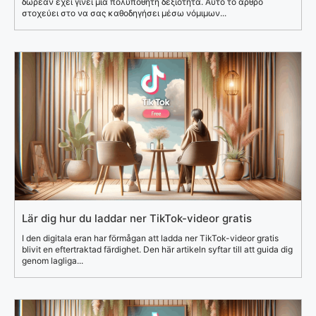
δωρεάν έχει γίνει μια πολυπόθητη δεξιότητα. Αυτό το άρθρο
στοχεύει στο να σας καθοδηγήσει μέσω νόμιμων...
Lär dig hur du laddar ner TikTok-videor gratis
I den digitala eran har förmågan att ladda ner TikTok-videor gratis
blivit en eftertraktad färdighet. Den här artikeln syftar till att guida dig
genom lagliga...