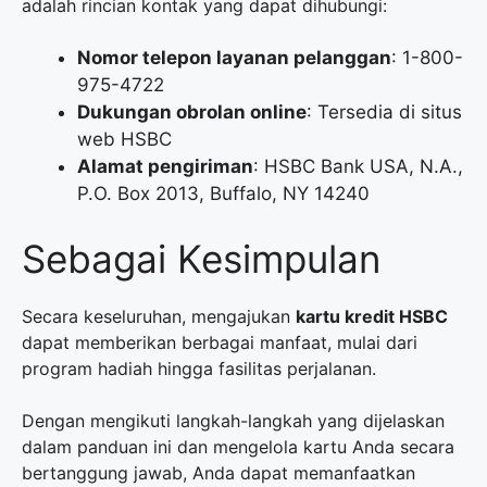
adalah rincian kontak yang dapat dihubungi:
Nomor telepon layanan pelanggan
: 1-800-
975-4722
Dukungan obrolan online
: Tersedia di situs
web HSBC
Alamat pengiriman
: HSBC Bank USA, N.A.,
P.O. Box 2013, Buffalo, NY 14240
Sebagai Kesimpulan
Secara keseluruhan, mengajukan
kartu kredit HSBC
dapat memberikan berbagai manfaat, mulai dari
program hadiah hingga fasilitas perjalanan.
Dengan mengikuti langkah-langkah yang dijelaskan
dalam panduan ini dan mengelola kartu Anda secara
bertanggung jawab, Anda dapat memanfaatkan