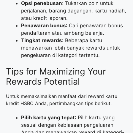
Opsi penebusan
: Tukarkan poin untuk
perjalanan, barang dagangan, kartu hadiah,
atau kredit laporan.
Penawaran bonus
: Cari penawaran bonus
pendaftaran atau ambang belanja.
Tingkat rewards
: Beberapa kartu
menawarkan lebih banyak rewards untuk
pengeluaran di kategori tertentu.
Tips for Maximizing Your
Rewards Potential
Untuk memaksimalkan manfaat dari reward kartu
kredit HSBC Anda, pertimbangkan tips berikut:
Pilih kartu yang tepat
: Pilih kartu yang
sesuai dengan kebiasaan pengeluaran
Anda dan menawarkan reward di kategori-