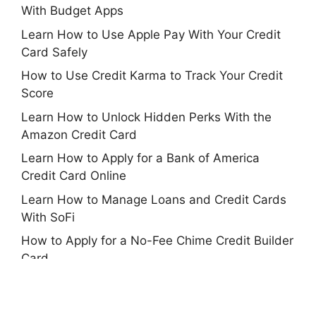
With Budget Apps
Learn How to Use Apple Pay With Your Credit
Card Safely
How to Use Credit Karma to Track Your Credit
Score
Learn How to Unlock Hidden Perks With the
Amazon Credit Card
Learn How to Apply for a Bank of America
Credit Card Online
Learn How to Manage Loans and Credit Cards
With SoFi
How to Apply for a No-Fee Chime Credit Builder
Card
How to Earn Points on Everyday Spending With
Capital One