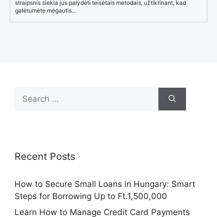
straipsnis siekia jus palydėti teisėtais metodais, užtikrinant, kad
galėtumėte mėgautis...
Search
for:
Recent Posts
How to Secure Small Loans in Hungary: Smart
Steps for Borrowing Up to Ft.1,500,000
Learn How to Manage Credit Card Payments