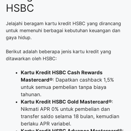
HSBC
Jelajahi beragam kartu kredit HSBC yang dirancang
untuk memenuhi berbagai kebutuhan keuangan dan
gaya hidup.
Berikut adalah beberapa jenis kartu kredit yang
ditawarkan oleh HSBC:
Kartu Kredit HSBC Cash Rewards
Mastercard®
: Dapatkan cashback 1,5%
untuk semua pembelian tanpa biaya
tahunan.
Kartu Kredit HSBC Gold Mastercard®
:
Nikmati APR 0% untuk pembelian dan
transfer saldo selama 18 bulan, kemudian
berlaku APR variabel.