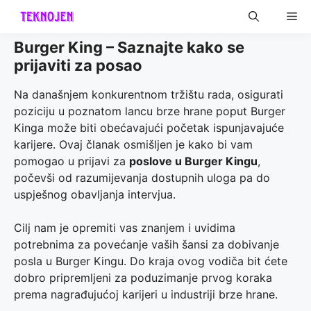
Skip
Me
to
content
Burger King – Saznajte kako se
prijaviti za posao
Na današnjem konkurentnom tržištu rada, osigurati
poziciju u poznatom lancu brze hrane poput Burger
Kinga može biti obećavajući početak ispunjavajuće
karijere. Ovaj članak osmišljen je kako bi vam
pomogao u prijavi za
poslove u Burger Kingu
,
počevši od razumijevanja dostupnih uloga pa do
uspješnog obavljanja intervjua.
Cilj nam je opremiti vas znanjem i uvidima
potrebnima za povećanje vaših šansi za dobivanje
posla u Burger Kingu. Do kraja ovog vodiča bit ćete
dobro pripremljeni za poduzimanje prvog koraka
prema nagrađujućoj karijeri u industriji brze hrane.