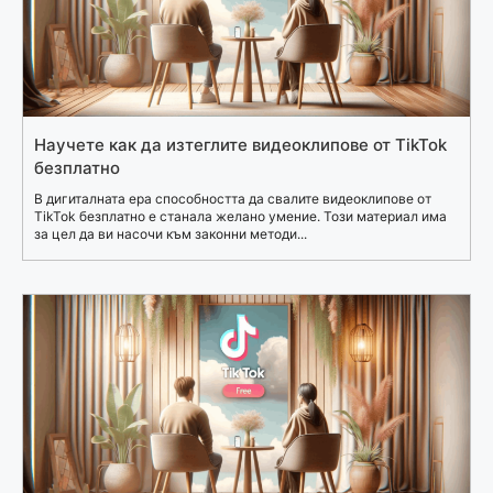
Научете как да изтеглите видеоклипове от TikTok
безплатно
В дигиталната ера способността да свалите видеоклипове от
TikTok безплатно е станала желано умение. Този материал има
за цел да ви насочи към законни методи...