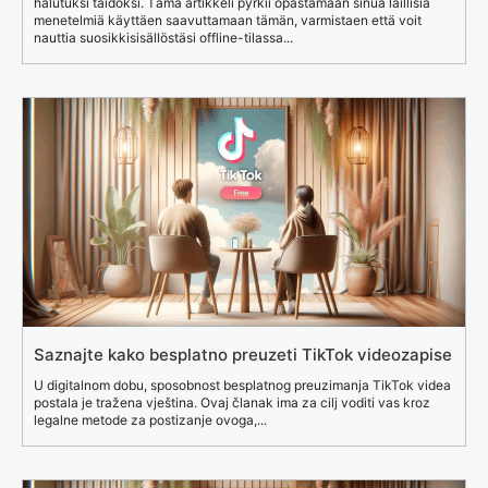
halutuksi taidoksi. Tämä artikkeli pyrkii opastamaan sinua laillisia
menetelmiä käyttäen saavuttamaan tämän, varmistaen että voit
nauttia suosikkisisällöstäsi offline-tilassa...
Saznajte kako besplatno preuzeti TikTok videozapise
U digitalnom dobu, sposobnost besplatnog preuzimanja TikTok videa
postala je tražena vještina. Ovaj članak ima za cilj voditi vas kroz
legalne metode za postizanje ovoga,...