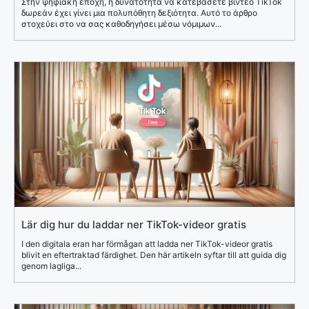
Στην ψηφιακή εποχή, η δυνατότητα να κατεβάσετε βίντεο TikTok
δωρεάν έχει γίνει μια πολυπόθητη δεξιότητα. Αυτό το άρθρο
στοχεύει στο να σας καθοδηγήσει μέσω νόμιμων...
Lär dig hur du laddar ner TikTok-videor gratis
I den digitala eran har förmågan att ladda ner TikTok-videor gratis
blivit en eftertraktad färdighet. Den här artikeln syftar till att guida dig
genom lagliga...