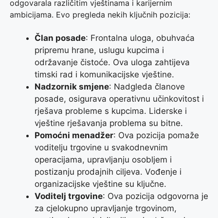
odgovarala različitim vještinama i karijernim
ambicijama. Evo pregleda nekih ključnih pozicija:
Član posade
: Frontalna uloga, obuhvaća
pripremu hrane, uslugu kupcima i
održavanje čistoće. Ova uloga zahtijeva
timski rad i komunikacijske vještine.
Nadzornik smjene
: Nadgleda članove
posade, osigurava operativnu učinkovitost i
rješava probleme s kupcima. Liderske i
vještine rješavanja problema su bitne.
Pomoćni menadžer
: Ova pozicija pomaže
voditelju trgovine u svakodnevnim
operacijama, upravljanju osobljem i
postizanju prodajnih ciljeva. Vođenje i
organizacijske vještine su ključne.
Voditelj trgovine
: Ova pozicija odgovorna je
za cjelokupno upravljanje trgovinom,