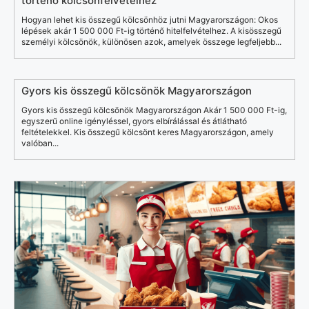
történő kölcsönfelvételhez
Hogyan lehet kis összegű kölcsönhöz jutni Magyarországon: Okos
lépések akár 1 500 000 Ft-ig történő hitelfelvételhez. A kisösszegű
személyi kölcsönök, különösen azok, amelyek összege legfeljebb...
Gyors kis összegű kölcsönök Magyarországon
Gyors kis összegű kölcsönök Magyarországon Akár 1 500 000 Ft-ig,
egyszerű online igényléssel, gyors elbírálással és átlátható
feltételekkel. Kis összegű kölcsönt keres Magyarországon, amely
valóban...