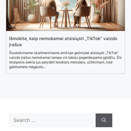
Išmokite, kaip nemokamai atsisiųsti „TikTok“ vaizdo
įrašus
Šiuolaikiniame skaitmeniniame amžiuje galimybė atsisiųsti „TikTok“
vaizdo įrašus nemokamai tampa vis labiau pageidaujama įgūdžiu. Šis
straipsnis siekia jus palydėti teisėtais metodais, užtikrinant, kad
galėtumėte mėgautis...
Search
for: