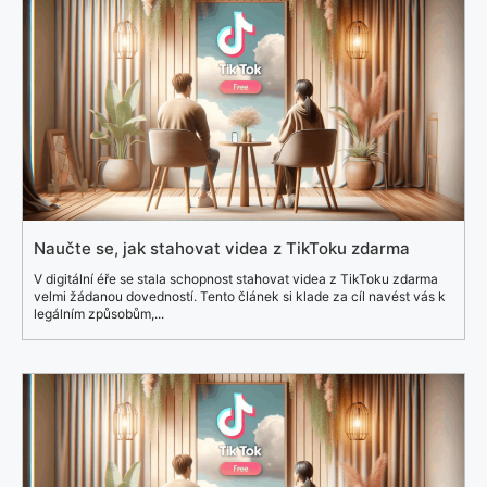
Naučte se, jak stahovat videa z TikToku zdarma
V digitální éře se stala schopnost stahovat videa z TikToku zdarma
velmi žádanou dovedností. Tento článek si klade za cíl navést vás k
legálním způsobům,...