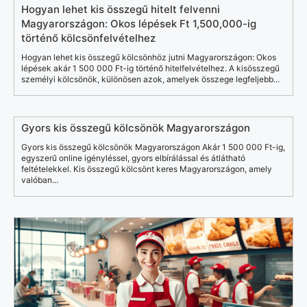
Hogyan lehet kis összegű hitelt felvenni
Magyarországon: Okos lépések Ft 1,500,000-ig
történő kölcsönfelvételhez
Hogyan lehet kis összegű kölcsönhöz jutni Magyarországon: Okos
lépések akár 1 500 000 Ft-ig történő hitelfelvételhez. A kisösszegű
személyi kölcsönök, különösen azok, amelyek összege legfeljebb...
Gyors kis összegű kölcsönök Magyarországon
Gyors kis összegű kölcsönök Magyarországon Akár 1 500 000 Ft-ig,
egyszerű online igényléssel, gyors elbírálással és átlátható
feltételekkel. Kis összegű kölcsönt keres Magyarországon, amely
valóban...