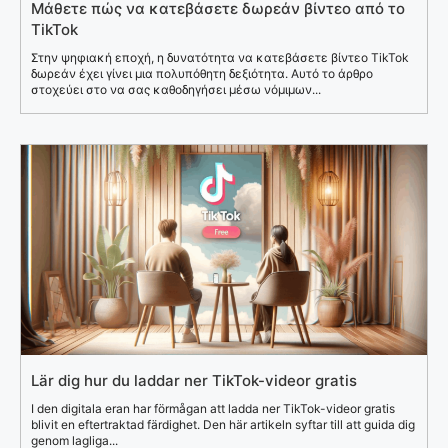
Μάθετε πώς να κατεβάσετε δωρεάν βίντεο από το
TikTok
Στην ψηφιακή εποχή, η δυνατότητα να κατεβάσετε βίντεο TikTok
δωρεάν έχει γίνει μια πολυπόθητη δεξιότητα. Αυτό το άρθρο
στοχεύει στο να σας καθοδηγήσει μέσω νόμιμων...
Lär dig hur du laddar ner TikTok-videor gratis
I den digitala eran har förmågan att ladda ner TikTok-videor gratis
blivit en eftertraktad färdighet. Den här artikeln syftar till att guida dig
genom lagliga...