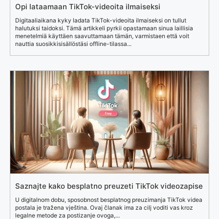
Opi lataamaan TikTok-videoita ilmaiseksi
Digitaaliaikana kyky ladata TikTok-videoita ilmaiseksi on tullut
halutuksi taidoksi. Tämä artikkeli pyrkii opastamaan sinua laillisia
menetelmiä käyttäen saavuttamaan tämän, varmistaen että voit
nauttia suosikkisisällöstäsi offline-tilassa...
Saznajte kako besplatno preuzeti TikTok videozapise
U digitalnom dobu, sposobnost besplatnog preuzimanja TikTok videa
postala je tražena vještina. Ovaj članak ima za cilj voditi vas kroz
legalne metode za postizanje ovoga,...