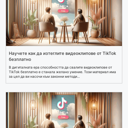
Научете как да изтеглите видеоклипове от TikTok
безплатно
В дигиталната ера способността да свалите видеоклипове от
TikTok безплатно е станала желано умение. Този материал има
за цел да ви насочи към законни методи...