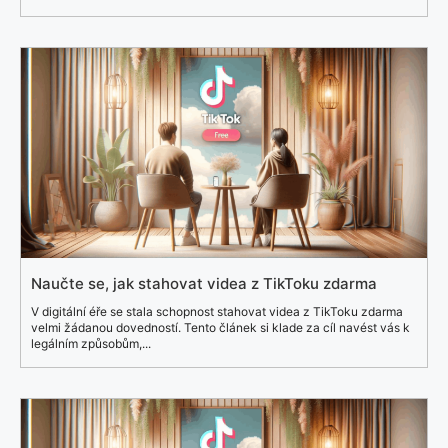
Naučte se, jak stahovat videa z TikToku zdarma
V digitální éře se stala schopnost stahovat videa z TikToku zdarma
velmi žádanou dovedností. Tento článek si klade za cíl navést vás k
legálním způsobům,...