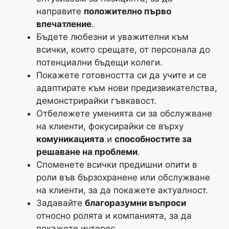
направите
положително първо
впечатление
.
Бъдете любезни и уважителни към
всички, които срещате, от персонала до
потенциални бъдещи колеги.
Покажете готовността си да учите и се
адаптирате към нови предизвикателства,
демонстрирайки гъвкавост.
Отбележете уменията си за обслужване
на клиенти, фокусирайки се върху
комуникацията
и
способностите за
решаване на проблеми
.
Споменете всички предишни опити в
роли във бързохранене или обслужване
на клиенти, за да покажете актуалност.
Задавайте
благоразумни въпроси
относно ролята и компанията, за да
покажете интерес.