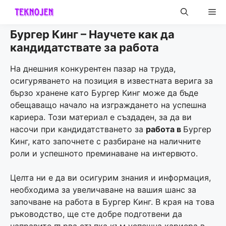
Skip
Me
to
content
Бургер Кинг – Научете как да
кандидатствате за работа
На днешния конкурентен пазар на труда,
осигуряването на позиция в известната верига за
бързо хранене като Бургер Кинг може да бъде
обещаващо начало на изграждането на успешна
кариера. Този материал е създаден, за да ви
насочи при кандидатстването за
работа в
Бургер
Кинг, като започнете с разбиране на наличните
роли и успешното преминаване на интервюто.
Целта ни е да ви осигурим знания и информация,
необходима за увеличаване на вашия шанс за
започване на работа в Бургер Кинг. В края на това
ръководство, ще сте добре подготвени да