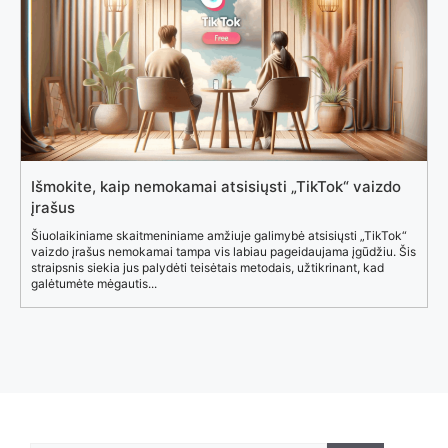
Išmokite, kaip nemokamai atsisiųsti „TikTok“ vaizdo
įrašus
Šiuolaikiniame skaitmeniniame amžiuje galimybė atsisiųsti „TikTok“
vaizdo įrašus nemokamai tampa vis labiau pageidaujama įgūdžiu. Šis
straipsnis siekia jus palydėti teisėtais metodais, užtikrinant, kad
galėtumėte mėgautis...