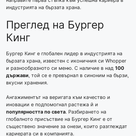
направите първа стъпка към успешна кариера в
индустрията на бързата храна.
Преглед на Бургер
Кинг
Бургер Кинг е глобален лидер в индустрията на
бързата храна, известен с иконичния си Whopper
и разнообразното си меню. С наличие в над
100
държави
, той се е превърнал в синоним на бързи,
вкусни хранения.
Ангажиментът на веригата към качество и
иновации е подпомогнал растежа й и
популярността по света
. Разбирането на
глобалното присъствие на Бургер Кинг е от
съществено значение за онези, които разглеждат
кариерата си в компанията.